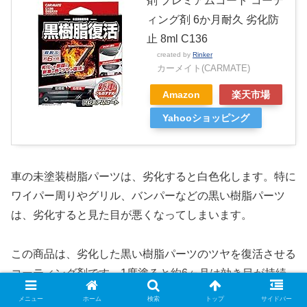
剤 プレミアムコート コーテ
ィング剤 6か月耐久 劣化防
止 8ml C136
created by
Rinker
カーメイト(CARMATE)
Amazon
楽天市場
Yahooショッピング
車の未塗装樹脂パーツは、劣化すると白色化します。特に
ワイパー周りやグリル、バンパーなどの黒い樹脂パーツ
は、劣化すると見た目が悪くなってしまいます。
この商品は、劣化した黒い樹脂パーツのツヤを復活させる
コーティング剤です。1度塗ると約6ヶ月は効き目が持続
します。
メニュー
ホーム
検索
トップ
サイドバー