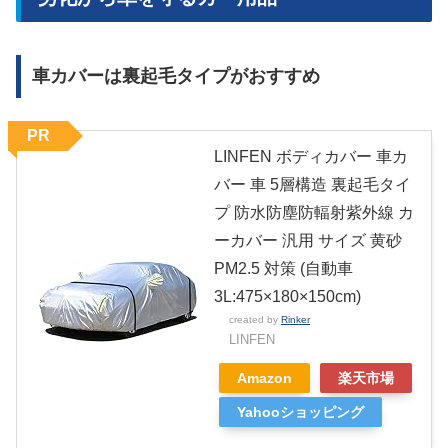
車カバーは裏起毛タイプがおすすめ
PR
LINFEN ボディカバー 車カ
バー 車 5層構造 裏起毛タイ
プ 防水防塵防輻射紫外線 カ
ーカバー 汎用 サイズ 黄砂
PM2.5 対策 (自動車
3L:475×180×150cm)
created by
Rinker
LINFEN
Amazon
楽天市場
Yahooショッピング