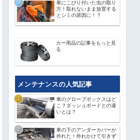
車にこびり付いた虫の取り
方！取れないまま放置する
とシミの原因に！？
カー用品の記事をもっと見
る
メンテナンスの人気記事
車のグローブボックスはど
こ？ダッシュボードとの違
いとは？
車の下のアンダーカバーが
外れた！外れかけて引きず