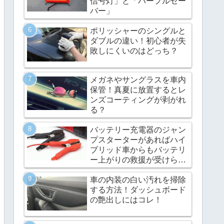
信号灯」と「パープルセー
バー」
ポリッシャーのシングルと
ダブルの違い！初心者が失
敗しにくいのはどっち？
メガネやサングラスを車内
保管！真夏に放置するとレ
ンズコーティングが剥がれ
る？
バッテリー充電器のジャン
プスターターがあればハイ
ブリッド車からもバッテリ
ー上がりの救援が受けられ
る
車の内装の白い汚れを掃除
する方法！ダッシュボード
の艶出しにはコレ！