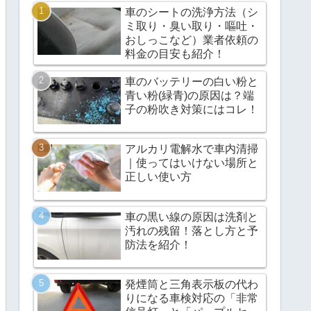
車のシートの洗浄方法（シ
ミ取り・臭い取り・嘔吐・
おしっこなど）業者依頼の
料金の目安も紹介！
車のバッテリーの白い粉と
青い粉(緑青)の原因は？端
子の粉吹き対策にはコレ！
アルカリ電解水で車内清掃
｜使ってはいけない場所と
正しい使い方
車の黒い線の原因は洗剤と
汚れの残留！落とし方と予
防法を紹介！
発煙筒と三角表示板の代わ
りになる車検対応の「非常