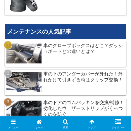
メンテナンスの人気記事
車のグローブボックスはどこ？ダッシ
ュボードとの違いとは？
車の下のアンダーカバーが外れた！外
れかけて引きずる時はクリップ交換！
車のドアのゴムパッキンを交換/補修！
劣化したウェザーストリップがくっつ
くのを防ぐ！
メニュー
ホーム
検索
トップ
サイドバー
車の後ろの荷物置き場の名称は？ラゲ