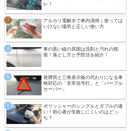
レ！
アルカリ電解水で車内清掃｜使っては
いけない場所と正しい使い方
車の黒い線の原因は洗剤と汚れの残
留！落とし方と予防法を紹介！
発煙筒と三角表示板の代わりになる車
検対応の「非常信号灯」と「パープル
セーバー」
ポリッシャーのシングルとダブルの違
い！初心者が失敗しにくいのはどっ
ち？