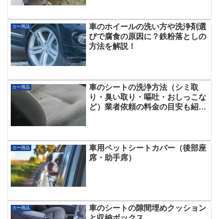
車のホイールの洗い方や洗浄剤選
カー用品
びで腐食の原因に？鉄粉落としの
方法を解説！
車のシートの洗浄方法（シミ取
カー用品
り・臭い取り・嘔吐・おしっこな
ど）業者依頼の料金の目安も紹
介！
車用ペットシートカバー（後部座
カー用品
席・助手席）
車のシートの隙間埋めクッション
カー用品
と収納ボックス