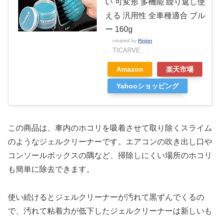
い 可変形 多機能 繰り返し使
える 汎用性 全車種適合 ブル
ー 160g
created by
Rinker
TICARVE
Amazon
楽天市場
Yahooショッピング
この商品は、車内のホコリを吸着させて取り除くスライム
のようなジェルクリーナーです。エアコンの吹き出し口や
コンソールボックスの隅など、掃除しにくい場所のホコリ
も簡単に除去できます。
使い続けるとジェルクリーナーが汚れて黒ずんでくるの
で、汚れて粘着力が低下したジェルクリーナーは新しいも