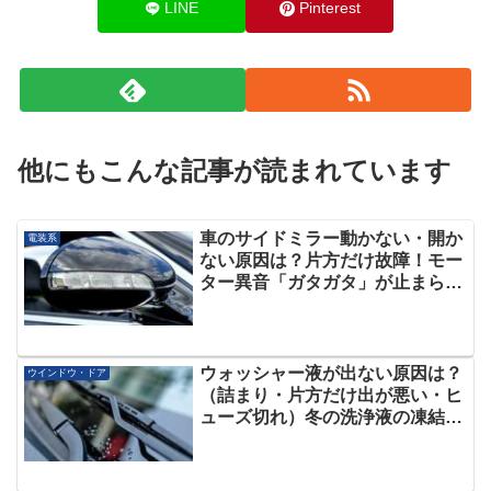
LINE
Pinterest
他にもこんな記事が読まれています
車のサイドミラー動かない・開か
電装系
ない原因は？片方だけ故障！モー
ター異音「ガタガタ」が止まらな
い！
ウォッシャー液が出ない原因は？
ウインドウ・ドア
（詰まり・片方だけ出が悪い・ヒ
ューズ切れ）冬の洗浄液の凍結対
策を紹介！