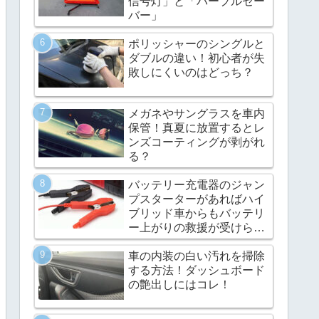
信号灯」と「パープルセー
バー」
ポリッシャーのシングルと
ダブルの違い！初心者が失
敗しにくいのはどっち？
メガネやサングラスを車内
保管！真夏に放置するとレ
ンズコーティングが剥がれ
る？
バッテリー充電器のジャン
プスターターがあればハイ
ブリッド車からもバッテリ
ー上がりの救援が受けられ
る
車の内装の白い汚れを掃除
する方法！ダッシュボード
の艶出しにはコレ！