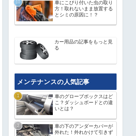
車にこびり付いた虫の取り
方！取れないまま放置する
とシミの原因に！？
カー用品の記事をもっと見
る
メンテナンスの人気記事
車のグローブボックスはど
こ？ダッシュボードとの違
いとは？
車の下のアンダーカバーが
外れた！外れかけて引きず