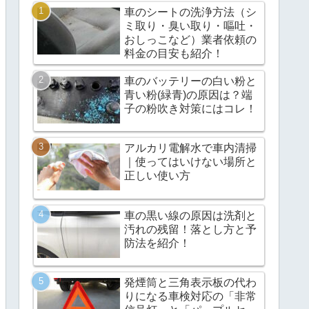
車のシートの洗浄方法（シ
ミ取り・臭い取り・嘔吐・
おしっこなど）業者依頼の
料金の目安も紹介！
車のバッテリーの白い粉と
青い粉(緑青)の原因は？端
子の粉吹き対策にはコレ！
アルカリ電解水で車内清掃
｜使ってはいけない場所と
正しい使い方
車の黒い線の原因は洗剤と
汚れの残留！落とし方と予
防法を紹介！
発煙筒と三角表示板の代わ
りになる車検対応の「非常