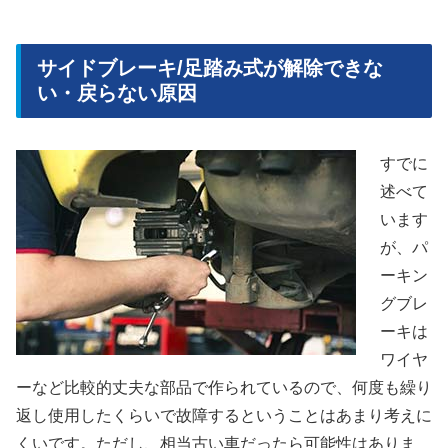
サイドブレーキ/足踏み式が解除できな
い・戻らない原因
すでに
述べて
います
が、パ
ーキン
グブレ
ーキは
ワイヤ
ーなど比較的丈夫な部品で作られているので、何度も繰り
返し使用したくらいで故障するということはあまり考えに
くいです。ただし、相当古い車だったら可能性はありま