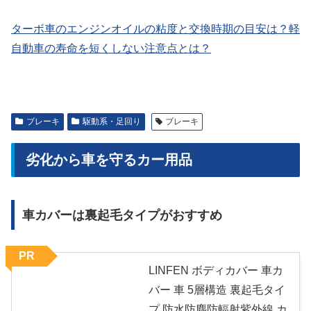
ターボ車のエンジンオイルの粘度と交換時期の目安は？軽
自動車の寿命を短くしない注意点とは？
ブレーキ
駆動系・足回り
ブレーキ
劣化から車を守るカー用品
車カバーは裏起毛タイプがおすすめ
PR
LINFEN ボディカバー 車カ
バー 車 5層構造 裏起毛タイ
プ 防水防塵防輻射紫外線 カ