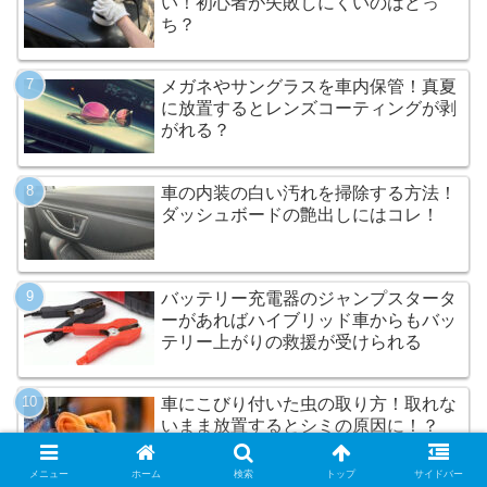
い！初心者が失敗しにくいのはどっ
ち？
メガネやサングラスを車内保管！真夏
に放置するとレンズコーティングが剥
がれる？
車の内装の白い汚れを掃除する方法！
ダッシュボードの艶出しにはコレ！
バッテリー充電器のジャンプスタータ
ーがあればハイブリッド車からもバッ
テリー上がりの救援が受けられる
車にこびり付いた虫の取り方！取れな
いまま放置するとシミの原因に！？
メニュー
ホーム
検索
トップ
サイドバー