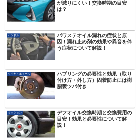
が減りにくい！交換時期の目安
は？
パワステオイル漏れの症状と原
ハンドル
因！漏れ止め剤の効果や異音を伴
う症状について解説！
ハブリングの必要性と効果（取り
タイヤ・ホイール
付け方・外し方）固着防止には樹
脂製ツバ付き
デフオイル交換時期と交換費用の
ミッション
目安！効果と必要性について解
説！