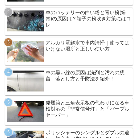
車のバッテリーの白い粉と青い粉(緑
青)の原因は？端子の粉吹き対策にはコ
レ！
アルカリ電解水で車内清掃｜使っては
いけない場所と正しい使い方
車の黒い線の原因は洗剤と汚れの残
留！落とし方と予防法を紹介！
発煙筒と三角表示板の代わりになる車
検対応の「非常信号灯」と「パープル
セーバー」
ポリッシャーのシングルとダブルの違