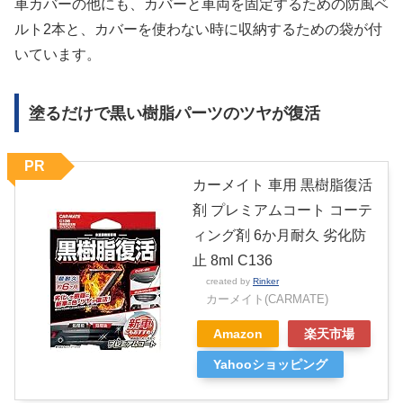
車カバーの他にも、カバーと車両を固定するための防風ベ
ルト2本と、カバーを使わない時に収納するための袋が付
いています。
塗るだけで黒い樹脂パーツのツヤが復活
PR
カーメイト 車用 黒樹脂復活
剤 プレミアムコート コーテ
ィング剤 6か月耐久 劣化防
止 8ml C136
created by
Rinker
カーメイト(CARMATE)
Amazon
楽天市場
Yahooショッピング